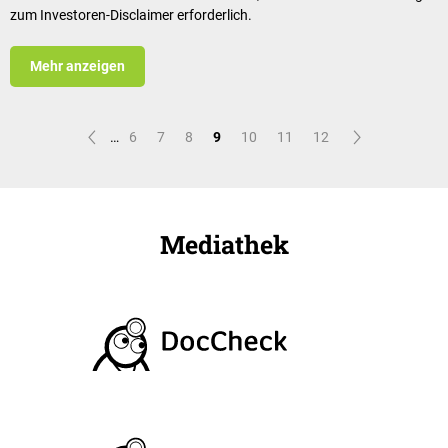
zum Investoren-Disclaimer erforderlich.
Mehr anzeigen
…
6
7
8
9
10
11
12
Mediathek