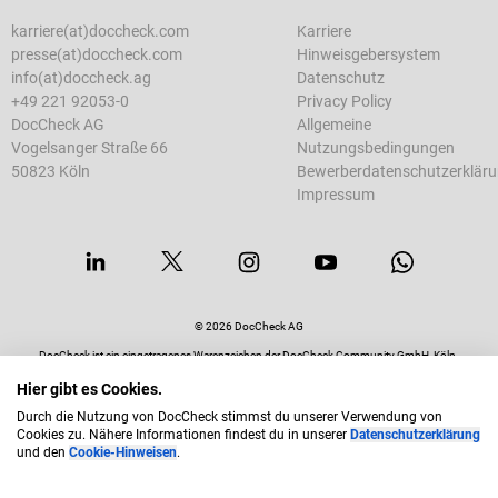
karriere(at)doccheck.com
Karriere
presse(at)doccheck.com
Hinweisgebersystem
info(at)doccheck.ag
Datenschutz
+49 221 92053-0
Privacy Policy
DocCheck AG
Allgemeine
Vogelsanger Straße 66
Nutzungsbedingungen
50823 Köln
Bewerberdatenschutzerklär
Impressum
© 2026 DocCheck AG
DocCheck ist ein eingetragenes Warenzeichen der DocCheck Community GmbH, Köln.
Alle Rechte vorbehalten.
Hier gibt es Cookies.
Durch die Nutzung von DocCheck stimmst du unserer Verwendung von
Cookies zu. Nähere Informationen findest du in unserer
Datenschutzerklärung
und den
Cookie-Hinweisen
.