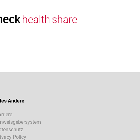
les Andere
rriere
inweisgebersystem
atenschutz
ivacy Policy