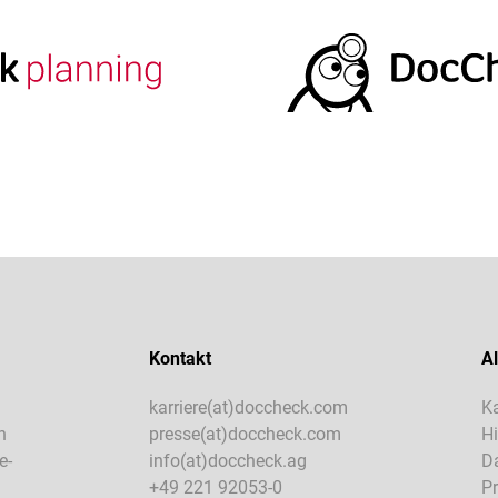
Kontakt
Al
karriere(at)doccheck.com
Ka
n
presse(at)doccheck.com
H
e-
info(at)doccheck.ag
D
+49 221 92053-0
Pr