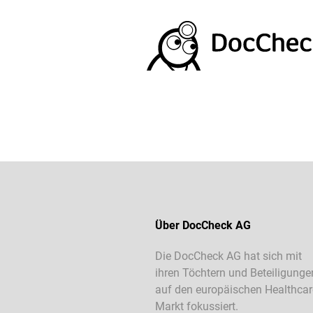
Über DocCheck AG
Die DocCheck AG hat sich mit
ihren Töchtern und Beteiligunge
auf den europäischen Healthcar
Markt fokussiert.