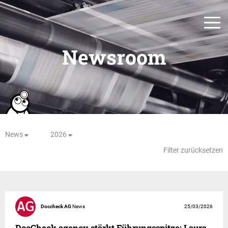
Newsroom
News
2026
Filter zurücksetzen
Doccheck AG
News
25/03/2026
DocCheck agency stärkt Führungsspitze: Laura